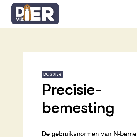
Renure
Meer informatie
OVER
DOSSIER
Thema's
Precisie­
Bouwste
dierenn
bemesting
Wet en 
In het w
Groenb
De gebruiksnormen van N-beme