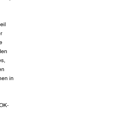
n hobbydieren
ten
eil
r
n veiligheid
e
ing voor dieren in
den
e
es,
elijk
lzijnsbeleid in beeld
en
men in
COK-