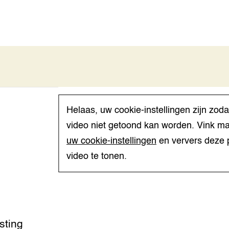
Helaas, uw cookie-instellingen zijn zod
video niet getoond kan worden. Vink ma
nen gemeentelijke
uw cookie-instellingen
en ververs deze 
ota
video te tonen.
regelgeving
ild levende dieren
lauwe gemeente
sting