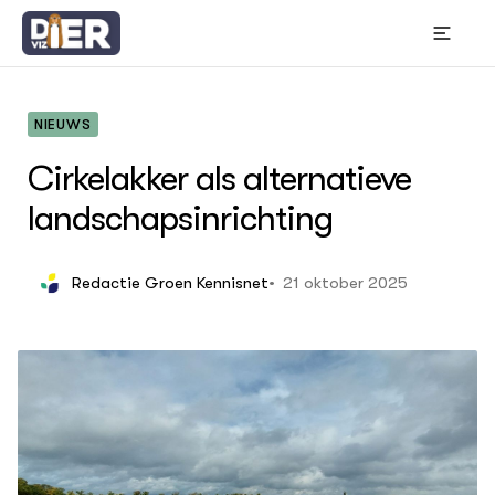
NIEUWS
Cirkelakker als alternatieve
landschapsinrichting
OVER
Thema's
Bou
21 oktober 2025
Redactie Groen Kennisnet
Wet
In 
Gr
ACTUEEL
Hui
Nieuws
Die
Die
Nieuwsbrief
Bes
Agenda
Gem
Columns