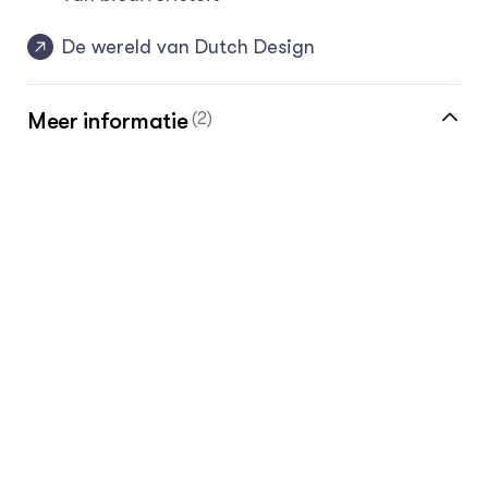
De wereld van Dutch Design
Meer informatie
(2)
Circlefarming website
Circlefarm bij Vroege Vogels NPO