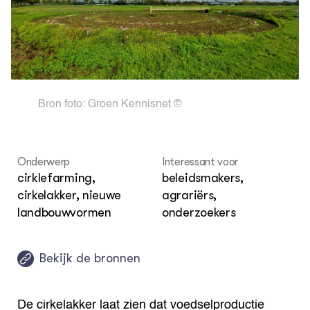
DIERVIZIER
Over de thema's
Over ons
Contact
COMMUNITY
Bron foto:
Groen Kennisnet ©
Digitale ontmoetingsruimte
Onderwerp
Interessant voor
cirklefarming,
beleidsmakers,
cirkelakker, nieuwe
agrariërs,
landbouwvormen
onderzoekers
Bekijk de bronnen
De cirkelakker laat zien dat voedselproductie