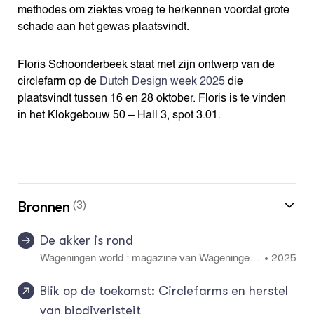
methodes om ziektes vroeg te herkennen voordat grote
schade aan het gewas plaatsvindt.
Floris Schoonderbeek staat met zijn ontwerp van de
circlefarm op de
Dutch Design week 2025
die
plaatsvindt tussen 16 en 28 oktober. Floris is te vinden
in het Klokgebouw 50 – Hall 3, spot 3.01.
Bronnen
(3)
De akker is rond
2025
•
Wageningen world : magazine van Wageningen
UR en KLV over werken aan de kwaliteit van lev
en 1: 32 - 33
Blik op de toekomst: Circlefarms en herstel
van biodiveristeit