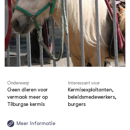
Over de thema's
Over ons
Contact
COMMUNITY
Digitale ontmoetingsruimte
Onderwerp
Interessant voor
Geen dieren voor
Kermisexploitanten,
vermaak meer op
beleidsmedewerkers,
Tilburgse kermis
burgers
Meer informatie