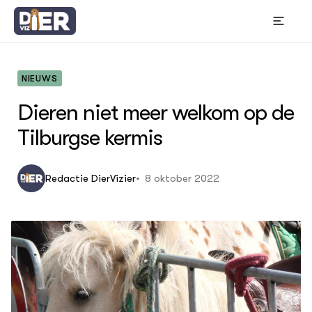
NIEUWS
Dieren niet meer welkom op de
OVER
Tilburgse kermis
Thema's
Bou
Wet
8 oktober 2022
Redactie DierVizier
In 
Gr
ACTUEEL
Hui
Nieuws
Die
Die
Nieuwsbrief
Bes
Agenda
Gem
Columns
DIERVIZIER