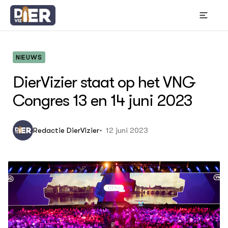
NIEUWS
DierVizier staat op het VNG
OVER
Thema's
Congres 13 en 14 juni 2023
Bou
Wet
In 
12 juni 2023
Redactie DierVizier
Gr
ACTUEEL
Hui
Nieuws
Die
Die
Nieuwsbrief
Bes
Agenda
Gem
Columns
DIERVIZIER
Over de thema's