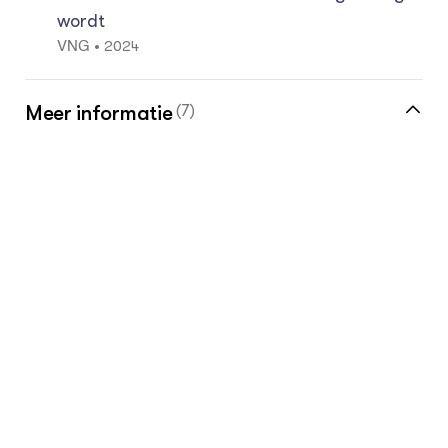
wordt
2024
•
VNG
Meer informatie
(7)
Meer over de wolf vind je in de kennisbank
Voortgangsrapportage wolf
2023
•
Bij12
Wolf in Zeeland : Preventieplan
wolvenschade
2023
•
Provincie Zeeland
De wolf in Nederland - Groen Kennisnet
2021