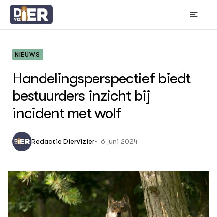
NIEUWS
Handelingsperspectief biedt
OVER
bestuurders inzicht bij
Thema's
Bou
incident met wolf
Wet
In 
Gr
6 juni 2024
Redactie DierVizier
ACTUEEL
Hui
Nieuws
Die
Die
Nieuwsbrief
Bes
Agenda
Gem
Columns
DIERVIZIER