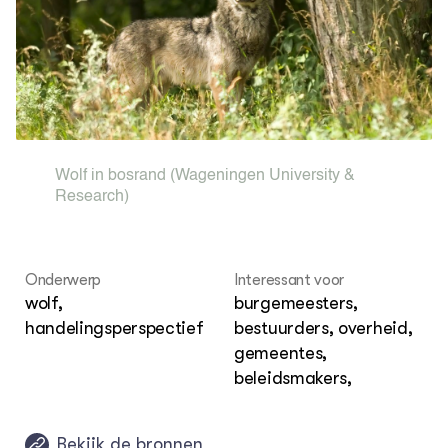
Over de thema's
Over ons
Contact
COMMUNITY
Digitale ontmoetingsruimte
Wolf in bosrand
(Wageningen University &
Research)
Onderwerp
Interessant voor
wolf,
burgemeesters,
handelingsperspectief
bestuurders, overheid,
gemeentes,
beleidsmakers,
Bekijk de bronnen