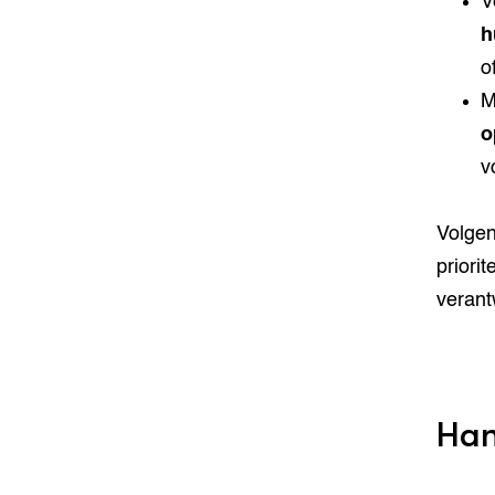
V
h
o
M
o
v
Volgen
priorit
verant
Han