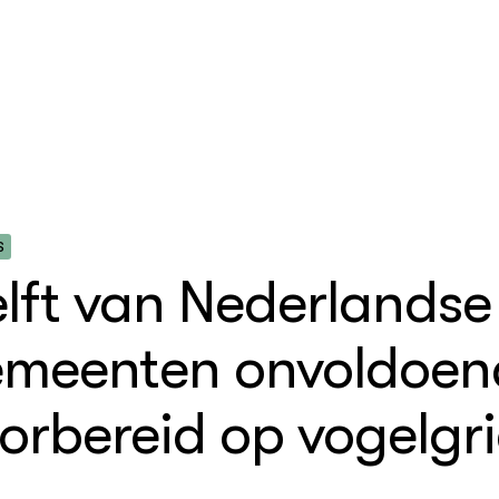
S
lft van Nederlandse
nen gemeentelijke
ota
meenten onvoldoen
regelgeving
orbereid op vogelgr
ild levende dieren
lauwe gemeente