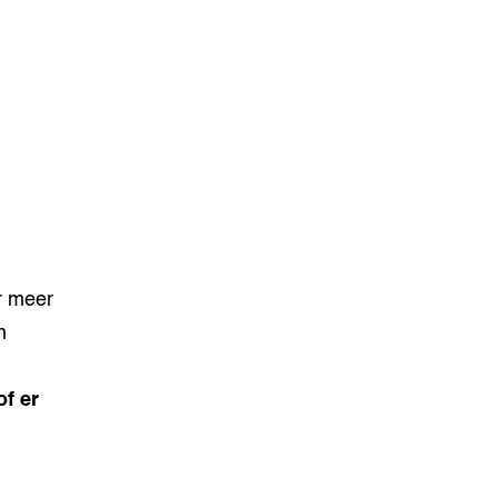
r meer
n
of er