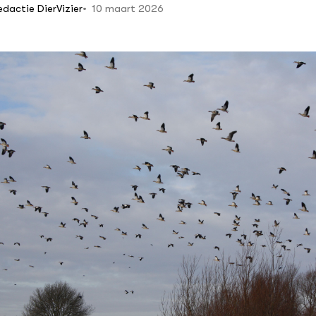
10 maart 2026
edactie DierVizier
n hobbydieren
ten
n veiligheid
ing voor dieren in
e
elijk
lzijnsbeleid in beeld