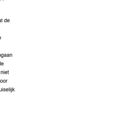
at de
e
omgaan
de
niet
voor
iselijk