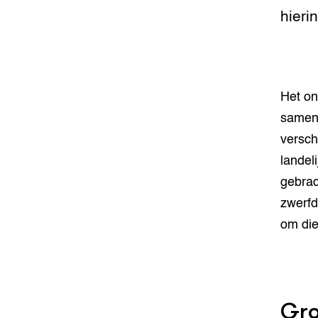
hieri
Het on
samenw
versch
landel
gebrac
zwerfd
om die
Gro