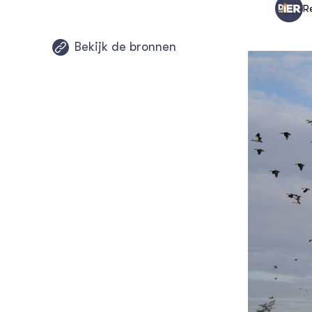
R
Huis- e
Bekijk de bronnen
Dierziek
Dieren e
Beschutt
de weid
Gemeent
dierenwe