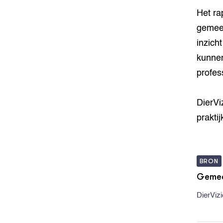
Het ra
gemeen
inzich
kunnen
profes
DierVi
prakti
BRON
Gemeen
DierVizi