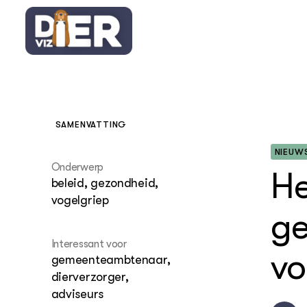
SAMENVATTING
NIEUW
OVER
Thema's
Onderwerp
He
beleid, gezondheid,
Bouwste
dierenn
vogelgriep
ge
Wet en 
Interessant voor
vo
gemeenteambtenaar,
In het w
dierverzorger,
adviseurs
Groenb