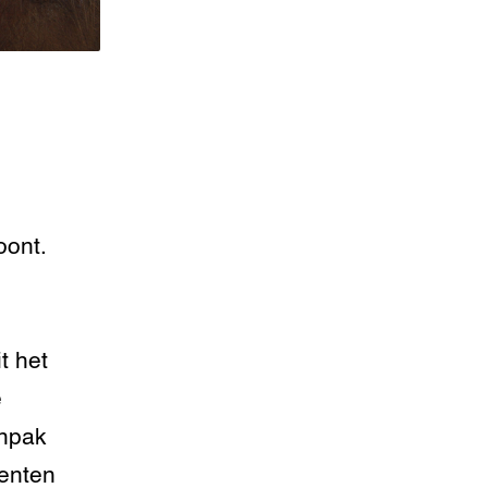
oont.
t het
e
anpak
eenten