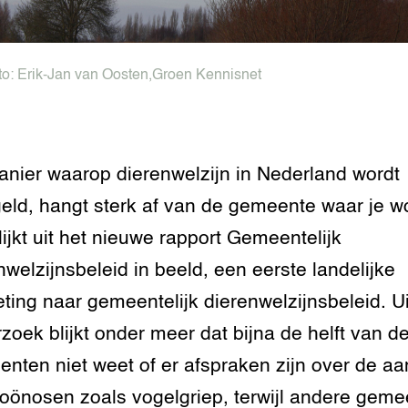
to:
Erik-Jan van Oosten
,
Groen Kennisnet
nier waarop dierenwelzijn in Nederland wordt
eld, hangt sterk af van de gemeente waar je w
lijkt uit het nieuwe rapport Gemeentelijk
nwelzijnsbeleid in beeld, een eerste landelijke
ting naar gemeentelijk dierenwelzijnsbeleid. Ui
zoek blijkt onder meer dat bijna de helft van d
nten niet weet of er afspraken zijn over de a
oönosen zoals vogelgriep, terwijl andere gem