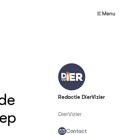
Menu
ACTUEEL
Nieuws
Nieuwsbrief
Agenda
de
Columns
Redactie DierVizier
DIERVIZIER
iep
DierVizier
Over de thema's
Over ons
Contact
Contact