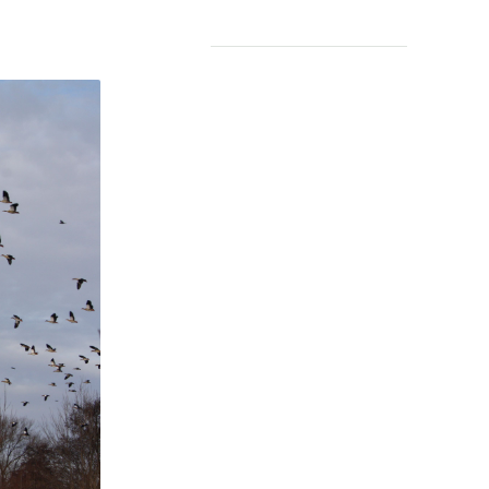
COMMUNITY
Digitale ontmoetingsruimte