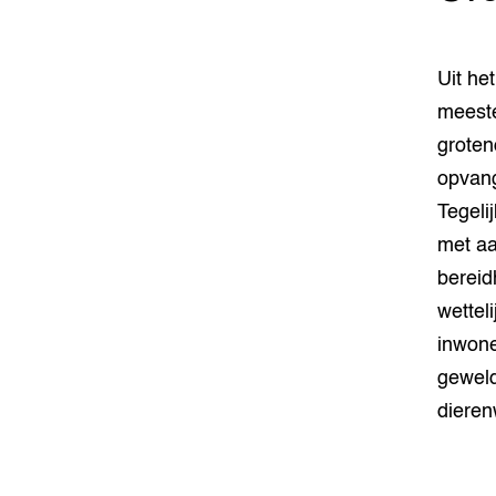
Uit he
meeste
groten
opvang
Tegeli
met aa
bereid
wetteli
inwone
geweld
dieren