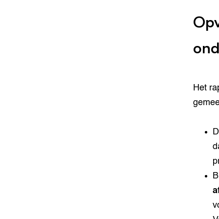
Opv
ond
Het ra
gemeen
D
d
p
B
a
v