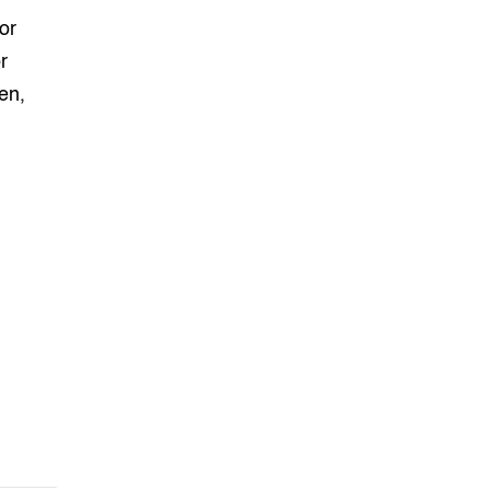
or
r
en,