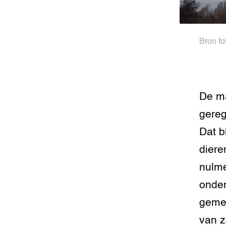
Bron fo
De ma
gereg
Dat b
diere
nulme
onder
gemee
van z