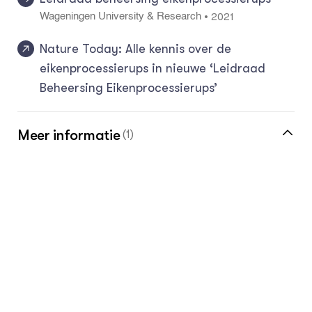
2021
•
Wageningen University & Research
Nature Today: Alle kennis over de
eikenprocessierups in nieuwe ‘Leidraad
Beheersing Eikenprocessierups’
Meer informatie
(1)
Bekijk het bijgewerkte Groen Kennisnet
dossier over de eikenprocessierups