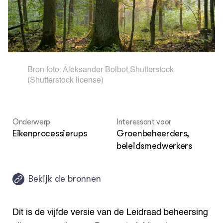
Over de thema's
Over ons
Contact
COMMUNITY
Digitale ontmoetingsruimte
Bron foto:
Aleksander Bolbot
,
Shutterstock
(Shutterstock license)
Onderwerp
Interessant voor
Eikenprocessierups
Groenbeheerders,
beleidsmedwerkers
Bekijk de bronnen
Dit is de vijfde versie van de Leidraad beheersing