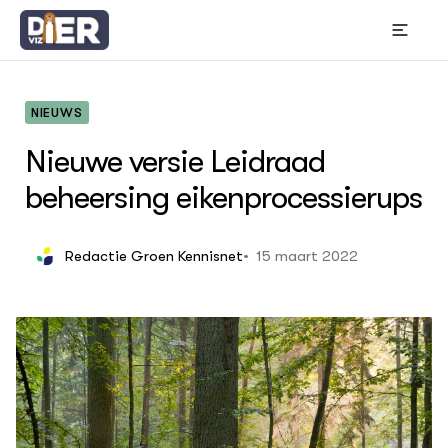
NIEUWS
Nieuwe versie Leidraad
OVER
beheersing eikenprocessierups
Thema's
Bou
Wet
15 maart 2022
Redactie Groen Kennisnet
In 
Gr
ACTUEEL
Hui
Nieuws
Die
Die
Nieuwsbrief
Bes
Agenda
Gem
Columns
DIERVIZIER