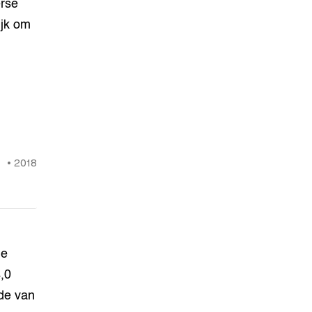
erse
ijk om
•
2018
de
,0
rde van