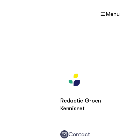
Menu
ACTUEEL
Nieuws
Nieuwsbrief
Agenda
Columns
Redactie Groen
Kennisnet
DIERVIZIER
Over de thema's
Over ons
Contact
Contact