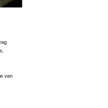
rag
s,
te van