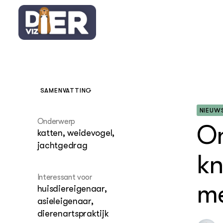
SAMENVATTING
NIEUW
OVER
Onderwerp
Thema's
On
katten, weidevogel,
Bouwste
jachtgedrag
dierenn
kn
Wet en 
Interessant voor
me
huisdiereigenaar,
In het w
asieleigenaar,
dierenartspraktijk
Groenb