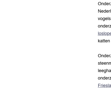
Onderz
Nederl
vogels
onderz
loslop
katten
Onderz
steenm
leeghaa
onderz
Friesl