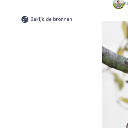
K
Huis- e
Bekijk de bronnen
Dierziek
Dieren e
Beschutt
de weid
Gemeent
dierenwe