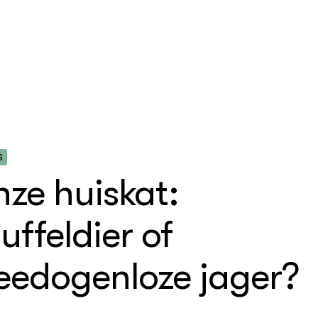
S
ze huiskat:
nen gemeentelijke
ota
uffeldier of
regelgeving
edogenloze jager?
ild levende dieren
lauwe gemeente