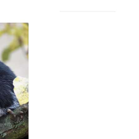
COMMUNITY
Digitale ontmoetingsruimte