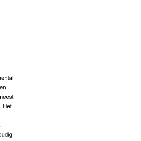
mental
en:
 meest
. Het
.
oudig