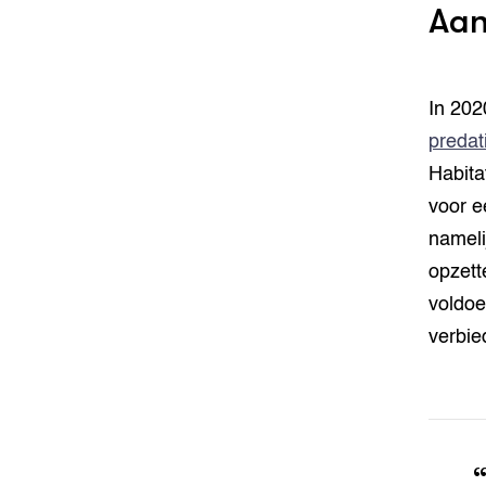
Aan
In 202
predat
Habitat
voor e
nameli
opzett
voldoe
verbi