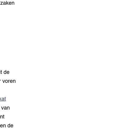
rzaken
t de
r voren
kat
 van
nt
 en de