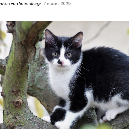
7 maart 2025
irsten van Valkenburg
n hobbydieren
ten
n veiligheid
ing voor dieren in
e
elijk
lzijnsbeleid in beeld