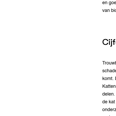
en goe
van bio
Cij
Trouwb
schade
komt. 
Katten
delen.
de kat
onderz