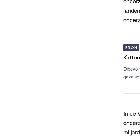
onderz
landen
onderz
BRON
Katten
Dibevo-
gezelsc
In de 
onderz
miljar