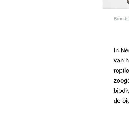
Bron fo
In Ne
van h
repti
zoogd
biodi
de bio