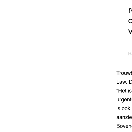
v
H
Trouwb
Law. D
“Het i
urgent
is ook
aanzie
Bovend