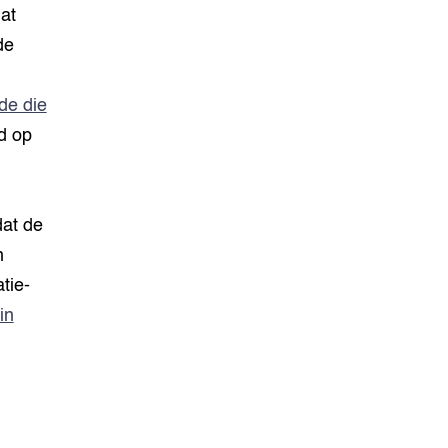
at
de
de die
d op
dat de
n
tie-
in