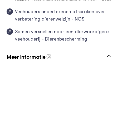
arch 2025-054.
Veehouders ondertekenen afspraken over
verbetering dierenwelzijn - NOS
Samen versnellen naar een dierwaardigere
veehouderij - Dierenbescherming
Meer informatie
(5)
Meer over dierwaardige veehouderij vind je
in de kennisbank
Vakinformatie voor de melkveehouder
2024
•
Groen Kennisnet
Vakinformatie voor de hippische
ondernemer