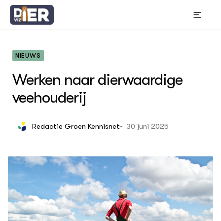
NIEUWS
Werken naar dierwaardige
veehouderij
OVER
Thema's
30 juni 2025
Redactie Groen Kennisnet
Bou
Wet
In 
Gr
ACTUEEL
Hui
Nieuws
Die
Die
Nieuwsbrief
Bes
Agenda
Gem
Columns