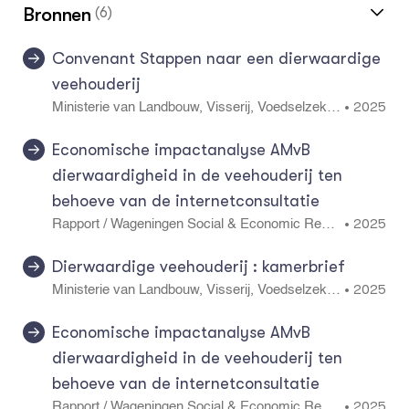
Bronnen
(6)
Convenant Stappen naar een dierwaardige
veehouderij
2025
•
Ministerie van Landbouw, Visserij, Voedselzeker
heid en Natuur
Economische impactanalyse AMvB
dierwaardigheid in de veehouderij ten
behoeve van de internetconsultatie
2025
•
Rapport / Wageningen Social & Economic Rese
arch 2025-054.
Dierwaardige veehouderij : kamerbrief
2025
•
Ministerie van Landbouw, Visserij, Voedselzeker
heid en Natuur
Economische impactanalyse AMvB
dierwaardigheid in de veehouderij ten
behoeve van de internetconsultatie
2025
•
Rapport / Wageningen Social & Economic Rese