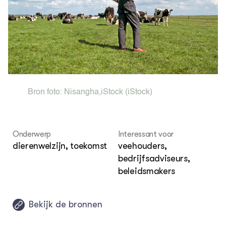
DIERVIZIER
Over de thema's
Over ons
Contact
COMMUNITY
Digitale ontmoetingsruimte
Bron foto:
Nisangha
,
iStock
(iStock)
Onderwerp
Interessant voor
dierenwelzijn, toekomst
veehouders,
bedrijfsadviseurs,
beleidsmakers
Bekijk de bronnen