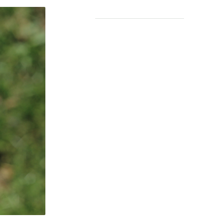
COMMUNITY
Digitale ontmoetingsruimte