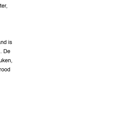
ter,
nd is
n. De
euken,
rood