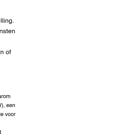
lling.
ensten
n of
aarom
), een
ie voor
t