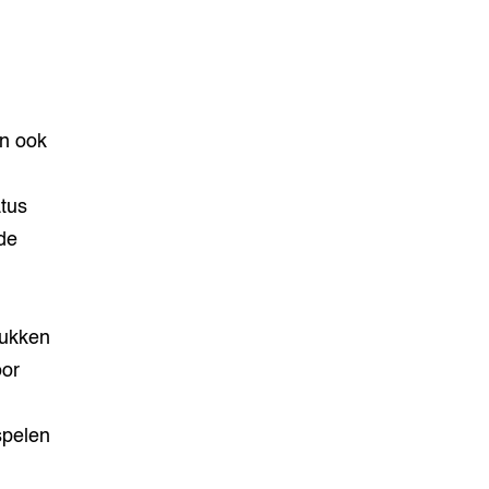
jn ook
tus
de
lukken
oor
spelen