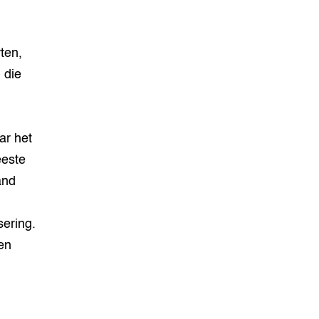
rten,
 die
ar het
eeste
and
sering.
en