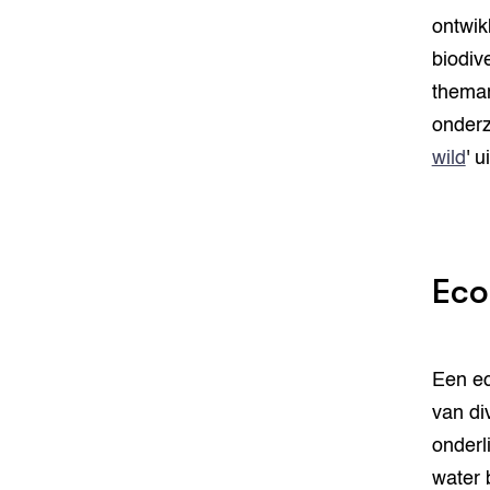
ontwik
biodiv
thema
onderz
wild
' u
Eco
Een ec
van di
onderl
water 