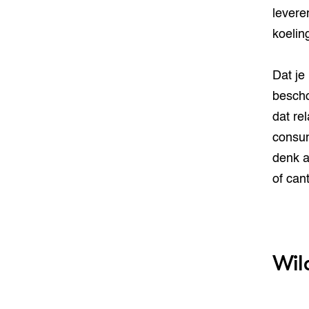
levere
koelin
Dat je
bescho
dat rel
consum
denk a
of can
Wil