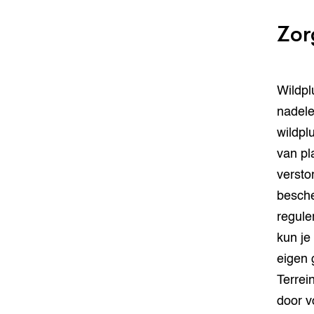
Zor
Wildpl
nadele
wildpl
van pl
versto
besche
regule
kun je
eigen 
Terrei
door v