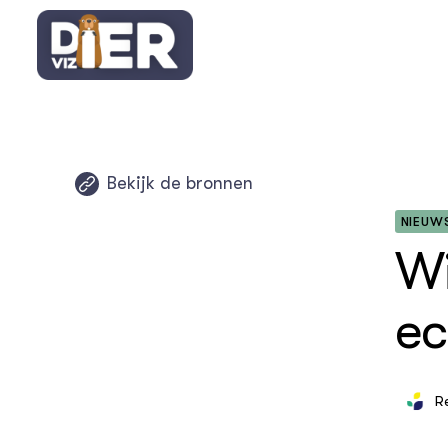
Bekijk de bronnen
OVER
NIEUW
Thema's
Wi
Bouwste
dierenn
ec
Wet en 
In het w
R
Groenb