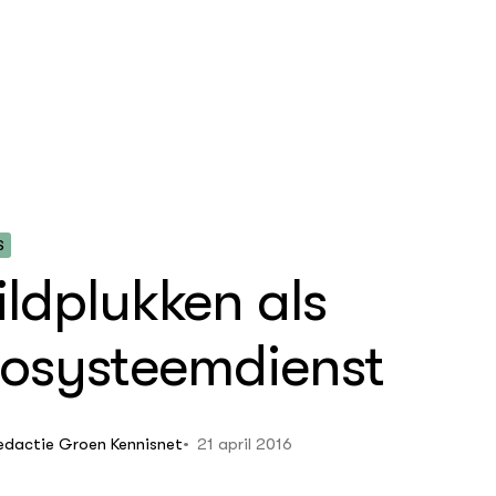
S
ldplukken als
nen gemeentelijke
ota
osysteemdienst
regelgeving
ild levende dieren
21 april 2016
edactie Groen Kennisnet
lauwe gemeente