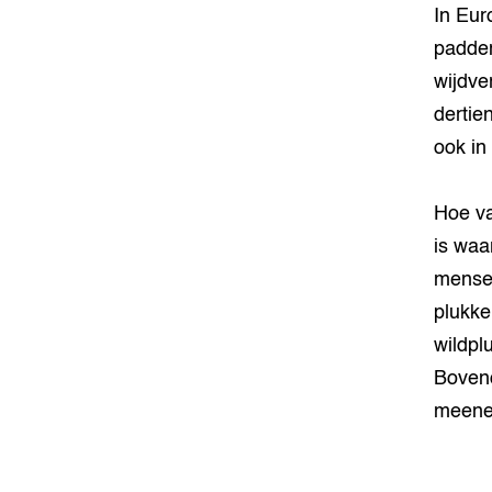
In Eur
padden
wijdver
dertie
ook in
Hoe va
is waa
mensen
plukke
wildpl
Bovend
meene