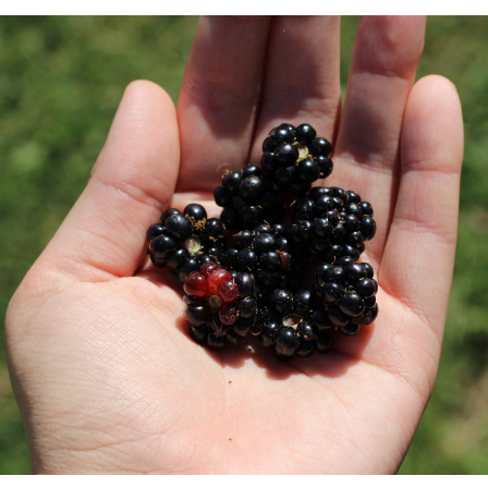
n hobbydieren
ten
n veiligheid
ing voor dieren in
e
elijk
lzijnsbeleid in beeld