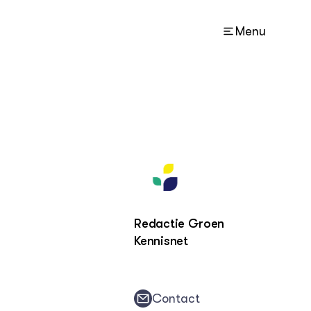
Menu
ACTUEEL
Nieuws
Nieuwsbrief
Agenda
Columns
Redactie Groen
Kennisnet
DIERVIZIER
Over de thema's
Over ons
Contact
Contact