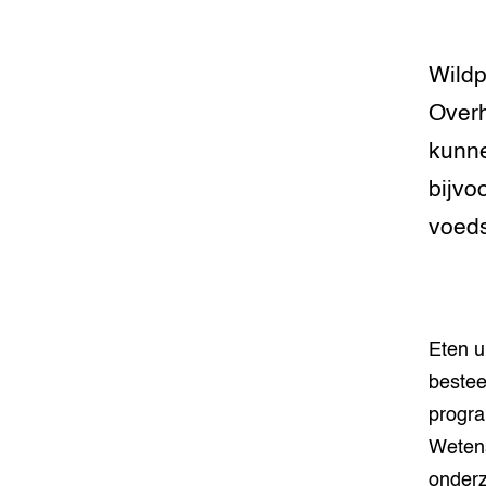
Wildp
Overh
kunne
bijvo
voeds
Eten u
bestee
progra
Wetens
onderz