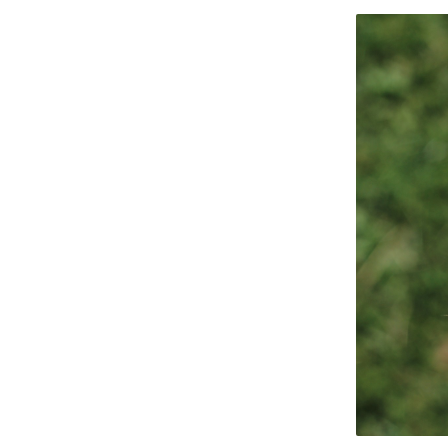
Huis- e
Dierziek
Dieren e
Beschutt
de weid
Gemeent
dierenwe