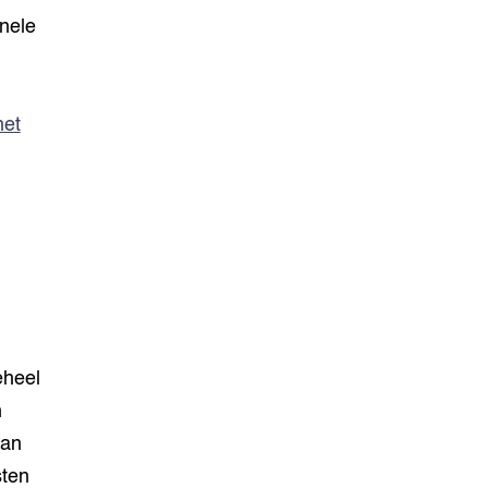
nele
het
eheel
n
aan
sten